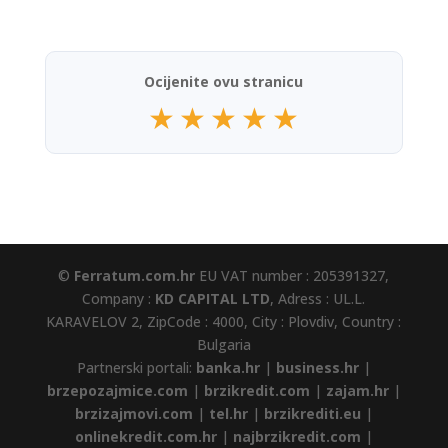
Ocijenite ovu stranicu
★
★
★
★
★
©
Ferratum.com.hr
EU VAT number : 205391327,
Company :
KD CAPITAL LTD
, Adress : UL.L.
KARAVELOV 2, ZipCode : 4000, City : Plovdiv, Country :
Bulgaria
Partnerski portali:
banka.hr
|
business.hr
|
brzepozajmice.com
|
brzikredit.com
|
zajam.hr
|
brzizajmovi.com
|
tel.hr
|
brzikrediti.eu
|
onlinekredit.com.hr
|
najbrzikredit.com
|