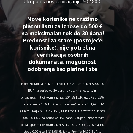
Ukupan iznos za vraćanje:
502,80 €
Nove korisnike ne tražimo
platnu listu za iznose do 500 €
na maksimalan rok do 30 dana!
Prednosti za stare (postojeće
korisnike):
nije potrebna
verifikacija osobnih
dokumenata, mogućnost
odobrenja bez platne liste
PRIMJER KREDITA: Mikro kredit: Uz zatraženi iznos 300,00
EUR na period od 30 dana, ukupan iznos sa svim
pripadajućim troškovima iznosi 301,68 EUR, uz EKS 7,03%,
iznos Premije 1,68 EUR te iznos mjesečne rate 301,68 EUR
(1 rata). Najveća EKS: 7,15%, Plus kredit: Uz zatraženi iznos
1.000,00 EUR na period od 150 dana, ukupan iznos sa svim
pripadajućim troškovima iznosi 1.016,70 EUR, uz kamatnu
stopu 0,00% te EKS 6,96 %, iznos Premije 16,70 EUR te