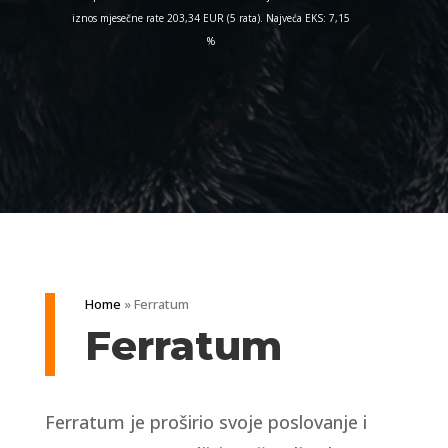
iznos mjesečne rate 203,34 EUR (5 rata). Najveća EKS: 7,15
%
Home
»
Ferratum
Ferratum
Ferratum je proširio svoje poslovanje i