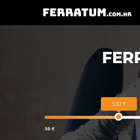
FER
500 €
50 €