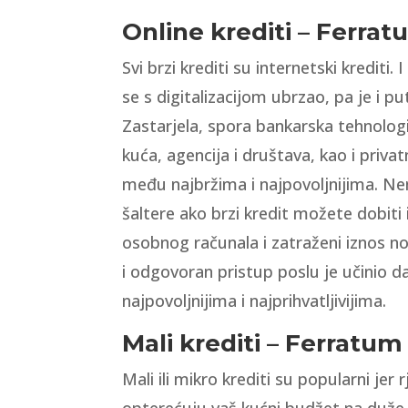
Online krediti – Ferratu
Svi brzi krediti su internetski krediti. 
se s digitalizacijom ubrzao, pa je i pu
Zastarjela, spora bankarska tehnologij
kuća, agencija i društava, kao i priva
među najbržima i najpovoljnijima. Nema
šaltere ako brzi kredit možete dobiti
osobnog računala i zatraženi iznos n
i odgovoran pristup poslu je učinio d
najpovoljnijima i najprihvatljivijima.
Mali krediti – Ferratum 
Mali ili mikro krediti su popularni jer
opterećuju vaš kućni budžet na duže v