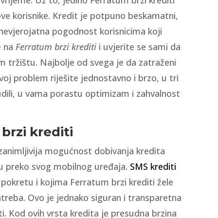
ve korisnike. Kredit je potpuno beskamatni,
e nevjerojatna pogodnost korisnicima koji
e na
Ferratum brzi krediti
i uvjerite se sami da
 tržištu. Najbolje od svega je da zatraženi
voj problem riješite jednostavno i brzo, u tri
udili, u vama porastu optimizam i zahvalnost
brzi krediti
jzanimljivija mogućnost dobivanja kredita
ju preko svog mobilnog uređaja.
SMS krediti
pokretu i kojima Ferratum brzi krediti žele
zatreba. Ovo je jednako siguran i transparetna
diti. Kod ovih vrsta kredita je presudna brzina