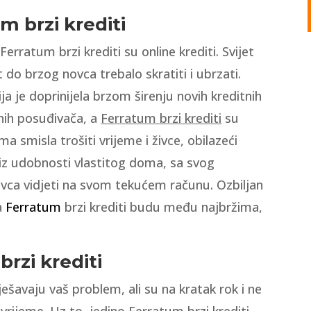
m brzi krediti
I Ferratum brzi krediti su online krediti. Svijet
t do brzog novca trebalo skratiti i ubrzati.
a je doprinijela brzom širenju novih kreditnih
tnih posuđivača, a
Ferratum brzi krediti
su
 smisla trošiti vrijeme i živce, obilazeći
 iz udobnosti vlastitog doma, sa svog
ovca vidjeti na svom tekućem računu. Ozbiljan
a
Ferratum
brzi krediti budu među najbržima,
brzi krediti
 rješavaju vaš problem, ali su na kratak rok i ne
rijeme. Uz to, jedino Ferratum brzi krediti