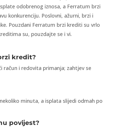
 isplate odobrenog iznosa, a Ferratum brzi
u konkurenciju. Poslovni, ažurni, brzi i
ike. Pouzdani Ferratum brzi krediti su vrlo
reditima su, pouzdajte se i vi.
brzi kredit?
i račun i redovita primanja; zahtjev se
ekoliko minuta, a isplata slijedi odmah po
nu povijest?