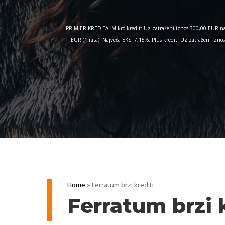
PRIMJER KREDITA: Mikro kredit: Uz zatraženi iznos 300,00 EUR na 
EUR (1 rata). Najveća EKS: 7,15%, Plus kredit: Uz zatraženi iz
Home
»
Ferratum brzi krediti
Ferratum brzi 