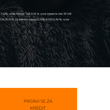
7,03%, iznos Premije 1,68 EUR te iznos mjesečne rate 301,68
 1.016,70 EUR, uz kamatnu stopu 0,00% te EKS 6,96 %, iznos
PRIJAVI SE ZA
KREDIT