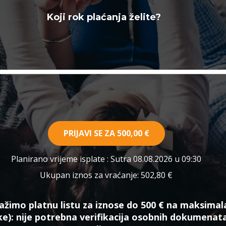
Koji rok plaćanja želite?
PRIJAVI SE ZA
500,00 €
Planirano vrijeme isplate
: Sutra 08.08.2026 u 09:30
Ukupan iznos za vraćanje:
502,80 €
ažimo platnu listu za iznose do 500 € na maksimal
ke):
nije potrebna verifikacija osobnih dokumenat