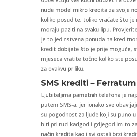
nude model mikro kredita za svoje no
koliko posudite, toliko vraćate što j
moraju paziti na svaku lipu. Provjerit
je to jedinstvena ponuda na kreditnom
kredit dobijete što je prije moguće, s
mjeseca vratite točno koliko ste pos
za ovakvu priliku.
SMS krediti – Ferratum 
Ljubiteljima pametnih telefona je na
putem SMS-a, jer ionako sve obavlja
su pogodnost za ljude koji su puno u 
biti pri ruci kadgod i gdjegod im to 
način kredita kao i svi ostali brzi kre