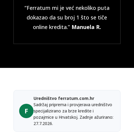
“Ferratum mi je već nekoliko puta
dokazao da su broj 1 što se tiče
online kredita.”
Manuela R.
Uredništvo ferratum.com.hr
Sadržaj priprema i provjerava uredništvo
F
specijalizirano za brze kredite i
pozajmice u Hrvatskoj. Zadnje ažurirano:
27.7.2026.