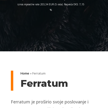
iznos mjesečne rate 203,34 EUR (5 rata). Najveća EKS: 7,15
%
Home
»
Ferratum
Ferratum
Ferratum je proširio svoje poslovanje i