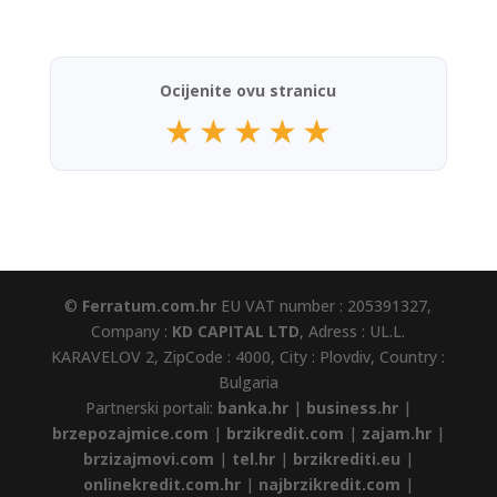
Ocijenite ovu stranicu
★
★
★
★
★
©
Ferratum.com.hr
EU VAT number : 205391327,
Company :
KD CAPITAL LTD
, Adress : UL.L.
KARAVELOV 2, ZipCode : 4000, City : Plovdiv, Country :
Bulgaria
Partnerski portali:
banka.hr
|
business.hr
|
brzepozajmice.com
|
brzikredit.com
|
zajam.hr
|
brzizajmovi.com
|
tel.hr
|
brzikrediti.eu
|
onlinekredit.com.hr
|
najbrzikredit.com
|