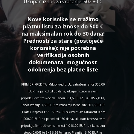
Ukupan iznos za vraćanje:
502,80 €
Nove korisnike ne tražimo
platnu listu za iznose do 500 €
na maksimalan rok do 30 dana!
Prednosti za stare (postojeće
korisnike):
nije potrebna
verifikacija osobnih
dokumenata, mogućnost
odobrenja bez platne liste
PRIMJER KREDITA: Mikro kredit: Uz zatraženi iznos 300,00
EUR na period od 30 dana, ukupan iznos sa svim
pripadajućim troškovima iznosi 301,68 EUR, uz EKS 7,03%,
iznos Premije 1,68 EUR te iznos mjesečne rate 301,68 EUR
(1 rata). Najveća EKS: 7,15%, Plus kredit: Uz zatraženi iznos
1.000,00 EUR na period od 150 dana, ukupan iznos sa svim
pripadajućim troškovima iznosi 1.016,70 EUR, uz kamatnu
stopu 0,00% te EKS 6,96 %, iznos Premije 16,70 EUR te