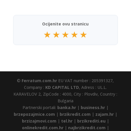
Ocijenite ovu stranicu
★
★
★
★
★
©
Ferratum.com.hr
EU VAT number : 205391327,
Company :
KD CAPITAL LTD
, Adress : UL.L.
KARAVELOV 2, ZipCode : 4000, City : Plovdiv, Country :
Bulgaria
Partnerski portali:
banka.hr
|
business.hr
|
brzepozajmice.com
|
brzikredit.com
|
zajam.hr
|
brzizajmovi.com
|
tel.hr
|
brzikrediti.eu
|
onlinekredit.com.hr
|
najbrzikredit.com
|