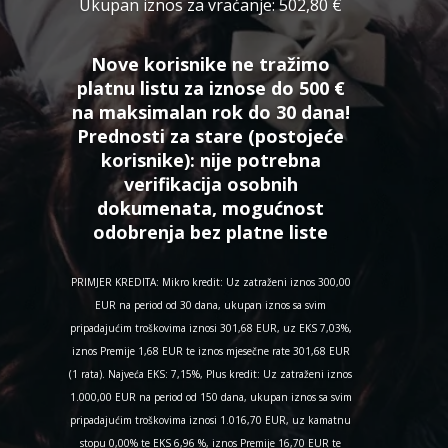
Ukupan iznos za vraćanje:
502,80 €
Nove korisnike ne tražimo
platnu listu za iznose do 500 €
na maksimalan rok do 30 dana!
Prednosti za stare (postojeće
korisnike):
nije potrebna
verifikacija osobnih
dokumenata, mogućnost
odobrenja bez platne liste
PRIMJER KREDITA: Mikro kredit: Uz zatraženi iznos 300,00
EUR na period od 30 dana, ukupan iznos sa svim
pripadajućim troškovima iznosi 301,68 EUR, uz EKS 7,03%,
iznos Premije 1,68 EUR te iznos mjesečne rate 301,68 EUR
(1 rata). Najveća EKS: 7,15%, Plus kredit: Uz zatraženi iznos
1.000,00 EUR na period od 150 dana, ukupan iznos sa svim
pripadajućim troškovima iznosi 1.016,70 EUR, uz kamatnu
stopu 0,00% te EKS 6,96 %, iznos Premije 16,70 EUR te