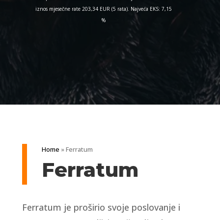
iznos mjesečne rate 203,34 EUR (5 rata). Najveća EKS: 7,15
%
Home
»
Ferratum
Ferratum
Ferratum je proširio svoje poslovanje i