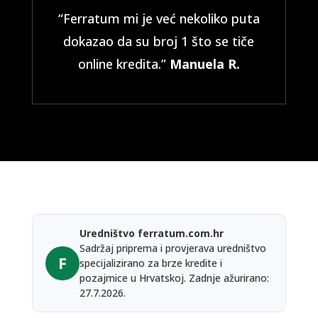
“Ferratum mi je već nekoliko puta
dokazao da su broj 1 što se tiče
online kredita.”
Manuela R.
Uredništvo ferratum.com.hr
Sadržaj priprema i provjerava uredništvo
F
specijalizirano za brze kredite i
pozajmice u Hrvatskoj. Zadnje ažurirano:
27.7.2026.