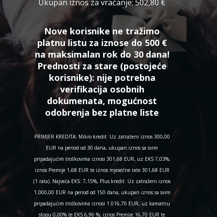
Ukupan iznos za vraćanje:
502,80 €
Nove korisnike ne tražimo
platnu listu za iznose do 500 €
na maksimalan rok do 30 dana!
Prednosti za stare (postojeće
korisnike):
nije potrebna
verifikacija osobnih
dokumenata, mogućnost
odobrenja bez platne liste
PRIMJER KREDITA: Mikro kredit: Uz zatraženi iznos 300,00
EUR na period od 30 dana, ukupan iznos sa svim
pripadajućim troškovima iznosi 301,68 EUR, uz EKS 7,03%,
iznos Premije 1,68 EUR te iznos mjesečne rate 301,68 EUR
(1 rata). Najveća EKS: 7,15%, Plus kredit: Uz zatraženi iznos
1.000,00 EUR na period od 150 dana, ukupan iznos sa svim
pripadajućim troškovima iznosi 1.016,70 EUR, uz kamatnu
stopu 0,00% te EKS 6,96 %, iznos Premije 16,70 EUR te