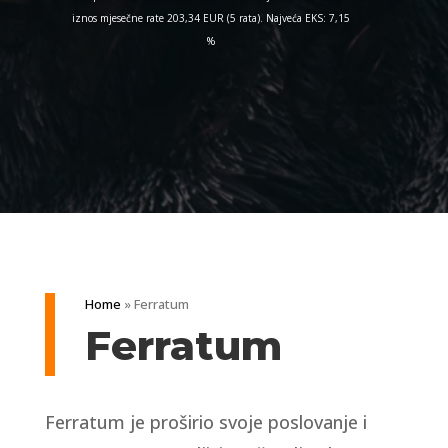
iznos mjesečne rate 203,34 EUR (5 rata). Najveća EKS: 7,15
%
Home
»
Ferratum
Ferratum
Ferratum je proširio svoje poslovanje i