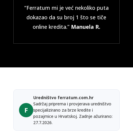
“Ferratum mi je već nekoliko puta
dokazao da su broj 1 što se tiče
online kredita.”
Manuela R.
Uredništvo ferratum.com.hr
Sadržaj priprema i provjerava uredništvo
F
specijalizirano za brze kredite i
pozajmice u Hrvatskoj. Zadnje ažurirano:
27.7.2026.