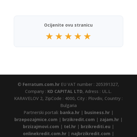
Ocijenite ovu stranicu
★
★
★
★
★
©
Ferratum.com.hr
EU VAT number : 205391327,
Company :
KD CAPITAL LTD
, Adress : UL.L.
KARAVELOV 2, ZipCode : 4000, City : Plovdiv, Country :
Bulgaria
Partnerski portali:
banka.hr
|
business.hr
|
brzepozajmice.com
|
brzikredit.com
|
zajam.hr
|
brzizajmovi.com
|
tel.hr
|
brzikrediti.eu
|
onlinekredit.com.hr
|
najbrzikredit.com
|