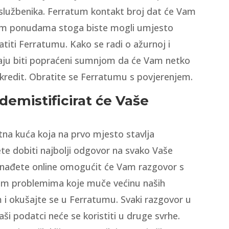
 službenika. Ferratum kontakt broj dat će Vam
tnim ponudama stoga biste mogli umjesto
atiti Ferratumu. Kako se radi o ažurnoj i
oraju biti popraćeni sumnjom da će Vam netko
kredit. Obratite se Ferratumu s povjerenjem.
demistificirat će Vaše
tna kuća koja na prvo mjesto stavlja
ćete dobiti najbolji odgovor na svako Vaše
onađete online omogućit će Vam razgovor s
kim problemima koje muče većinu naših
 i okušajte se u Ferratumu. Svaki razgovor u
i podatci neće se koristiti u druge svrhe.