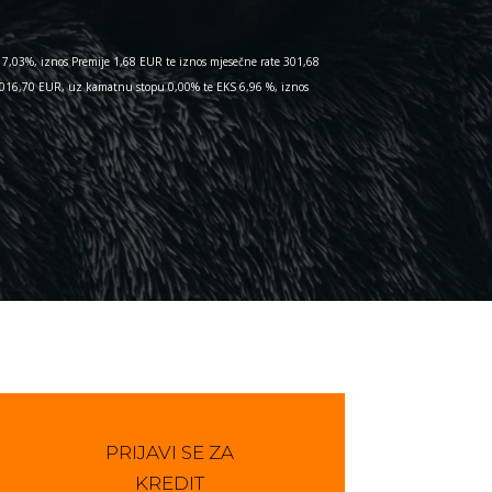
7,03%, iznos Premije 1,68 EUR te iznos mjesečne rate 301,68
 1.016,70 EUR, uz kamatnu stopu 0,00% te EKS 6,96 %, iznos
PRIJAVI SE ZA
KREDIT