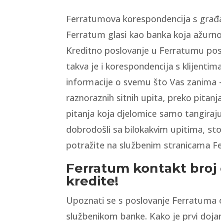
Ferratumova korespondencija s građan
Ferratum glasi kao banka koja ažurno
Kreditno poslovanje u Ferratumu post
takva je i korespondencija s klijentim
informacije o svemu što Vas zanima – 
raznoraznih sitnih upita, preko pitanj
pitanja koja djelomice samo tangira
dobrodošli sa bilokakvim upitima, sto
potražite na službenim stranicama F
Ferratum kontakt broj
kredite!
Upoznati se s poslovanje Ferratuma
službenikom banke. Kako je prvi doja