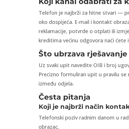
Koji kanal odabrati za k
Telefon je najbrži za hitne stvari — p
oko dospijeća. E-mail i kontakt obrazac
reklamacije, potvrde o otplati ili iz
kreditima većinu odgovora naći ćete i
Što ubrzava rješavanje
Uz svaki upit navedite OIB i broj ugov
Precizno formuliran upit u pravilu s
između odjela.
Česta pitanja
Koji je najbrži način konta
Telefonski poziv radnim danom u radno 
obrazac.