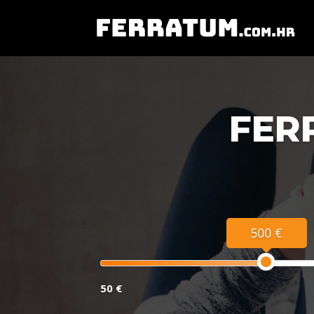
FER
500 €
50 €