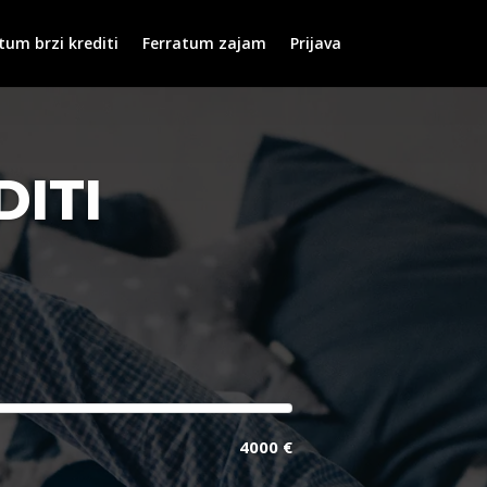
tum brzi krediti
Ferratum zajam
Prijava
ITI
4000 €