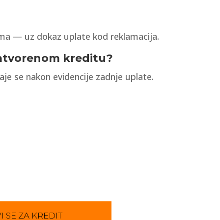
ema — uz dokaz uplate kod reklamacija.
zatvorenom kreditu?
je se nakon evidencije zadnje uplate.
I SE ZA KREDIT