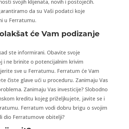
sti svojih klijenata, novih i postojećih.
 garantiramo da su Vaši podatci koje
i u Ferratumu.
 olakšat će Vam podizanje
kad ste informirani. Obavite svoje
j
i ne brinite o potencijalnim krivim
ovjerite sve u Ferratumu. Ferratum će Vam
ćete čiste glave ući u proceduru. Zanimaju Vas
roblema. Zanimaju Vas investicije? Slobodno
nskom kreditu kojeg priželjkujete, javite se i
rratumu. Ferratum vodi dobru brigu o svojim
li dio Ferratumove obitelji?