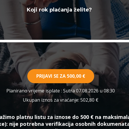
Koji rok plaćanja želite?
PRIJAVI SE ZA
500,00 €
Planirano vrijeme isplate
: Sutra 07.08.2026 u 08:30
Ukupan iznos za vraćanje:
502,80 €
ažimo platnu listu za iznose do 500 € na maksimal
ke):
nije potrebna verifikacija osobnih dokumenat