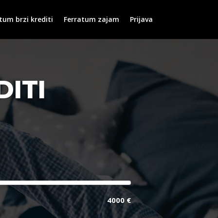
tum brzi krediti
Ferratum zajam
Prijava
ITI
4000 €