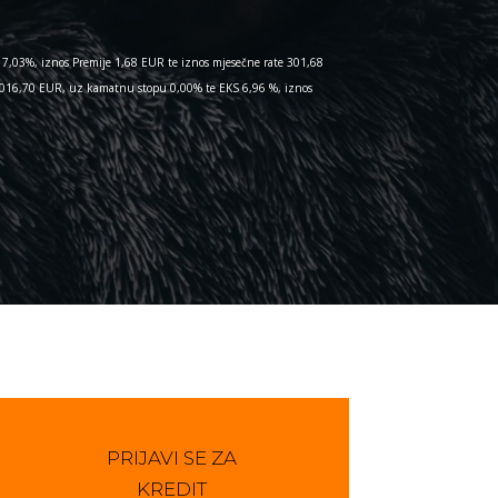
7,03%, iznos Premije 1,68 EUR te iznos mjesečne rate 301,68
 1.016,70 EUR, uz kamatnu stopu 0,00% te EKS 6,96 %, iznos
PRIJAVI SE ZA
KREDIT