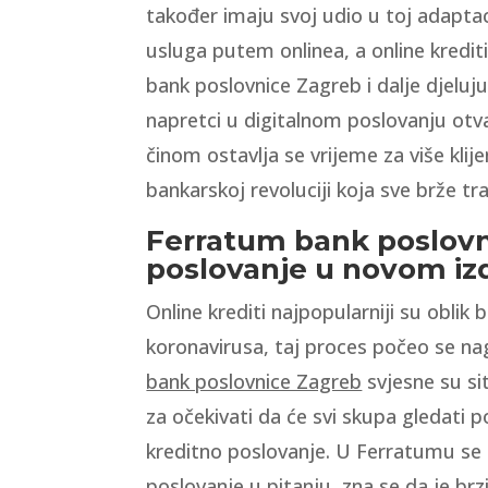
također imaju svoj udio u toj adaptac
usluga putem onlinea, a online kredit
bank poslovnice Zagreb i dalje djeluju
napretci u digitalnom poslovanju otva
činom ostavlja se vrijeme za više klij
bankarskoj revoluciji koja sve brže t
Ferratum bank poslovn
poslovanje u novom iz
Online krediti najpopularniji su oblik
koronavirusa, taj proces počeo se nag
bank poslovnice Zagreb
svjesne su sit
za očekivati da će svi skupa gledati p
kreditno poslovanje. U Ferratumu se 
poslovanje u pitanju, zna se da je br