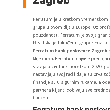
Zagreb
Ferratum je u kratkom vremenskom p
grupa u ovom dijelu Europe. Uz profe
pouzdanost, Ferratum je svoje grani
Hrvatska je također u grupi zemalja u
Ferratum bank poslovnice Zagreb
o
klijentima. Ferratum najviše prednjač
stavlja u centar s početkom 2020. g
nastavljaju svoj rad i dalje su prva 
financije su u sigurnim rukama, a od
partnera klijenti dobivaju sve prednost
bankom.
Ferratum bank poslovn