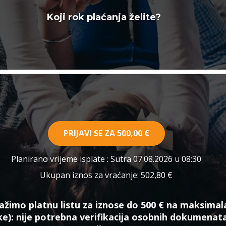
Koji rok plaćanja želite?
PRIJAVI SE ZA
500,00 €
Planirano vrijeme isplate
: Sutra 07.08.2026 u 08:30
Ukupan iznos za vraćanje:
502,80 €
ažimo platnu listu za iznose do 500 € na maksimal
ke):
nije potrebna verifikacija osobnih dokumenat