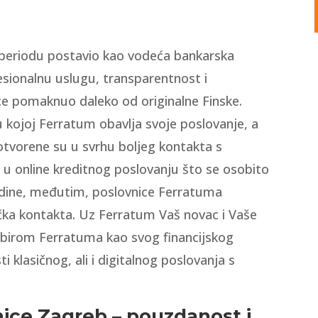
eriodu postavio kao vodeća bankarska
sionalnu uslugu, transparentnost i
ce pomaknuo daleko od originalne Finske.
 kojoj Ferratum obavlja svoje poslovanje, a
tvorene su u svrhu boljeg kontakta s
i u online kreditnog poslovanju što se osobito
odine, međutim, poslovnice Ferratuma
točka kontakta. Uz Ferratum Vaš novac i Vaše
abirom Ferratuma kao svog financijskog
i klasičnog, ali i digitalnog poslovanja s
ice Zagreb – pouzdanost i