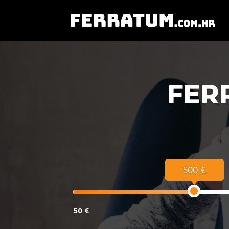
FER
500 €
50 €