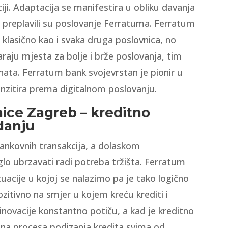
iji. Adaptacija se manifestira u obliku davanja
i preplavili su poslovanje Ferratuma. Ferratum
 klasično kao i svaka druga poslovnica, no
raju mjesta za bolje i brže poslovanja, tim
enata. Ferratum bank svojevrstan je pionir u
ranzitira prema digitalnom poslovanju.
ice Zagreb – kreditno
danju
 bankovnih transakcija, a dolaskom
lo ubrzavati radi potreba tržišta.
Ferratum
uacije u kojoj se nalazimo pa je tako logično
ozitivno na smjer u kojem kreću krediti i
inovacije konstantno potiču, a kad je kreditno
zina procesa podizanja kredita svima od