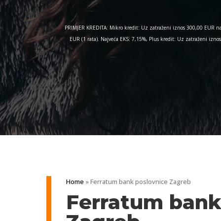
PRIMJER KREDITA: Mikro kredit: Uz zatraženi iznos 300,00 EUR na 
EUR (1 rata). Najveća EKS: 7,15%, Plus kredit: Uz zatraženi iz
Home
»
Ferratum bank poslovnice Zagreb
Ferratum bank