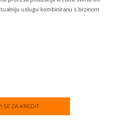
ktualniju uslugu kombiniranu s brzinom
I SE ZA KREDIT