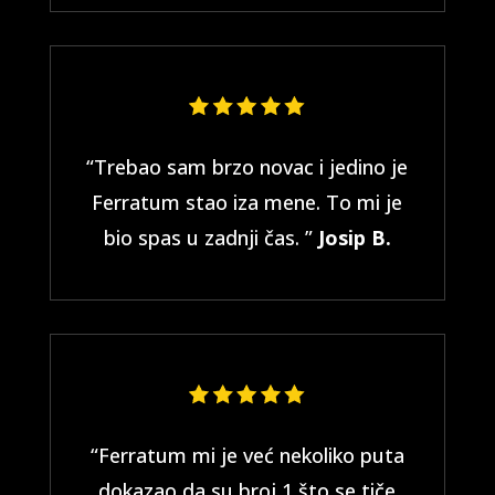
“Trebao sam brzo novac i jedino je
Ferratum stao iza mene. To mi je
bio spas u zadnji čas. ”
Josip B.
“Ferratum mi je već nekoliko puta
dokazao da su broj 1 što se tiče