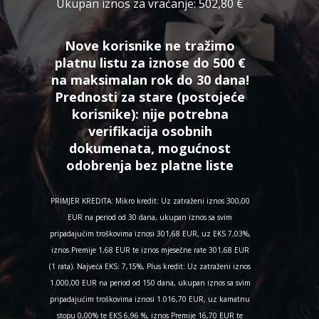
Ukupan iznos za vraćanje:
502,80 €
Nove korisnike ne tražimo
platnu listu za iznose do 500 €
na maksimalan rok do 30 dana!
Prednosti za stare (postojeće
korisnike):
nije potrebna
verifikacija osobnih
dokumenata, mogućnost
odobrenja bez platne liste
PRIMJER KREDITA: Mikro kredit: Uz zatraženi iznos 300,00
EUR na period od 30 dana, ukupan iznos sa svim
pripadajućim troškovima iznosi 301,68 EUR, uz EKS 7,03%,
iznos Premije 1,68 EUR te iznos mjesečne rate 301,68 EUR
(1 rata). Najveća EKS: 7,15%, Plus kredit: Uz zatraženi iznos
1.000,00 EUR na period od 150 dana, ukupan iznos sa svim
pripadajućim troškovima iznosi 1.016,70 EUR, uz kamatnu
stopu 0,00% te EKS 6,96 %, iznos Premije 16,70 EUR te