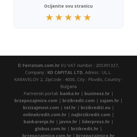
Ocijenite ovu stranicu
★
★
★
★
★
©
Ferratum.com.hr
EU VAT number : 205391327,
Company :
KD CAPITAL LTD
, Adress : UL.L.
KARAVELOV 2, ZipCode : 4000, City : Plovdiv, Country :
Bulgaria
Partnerski portali:
banka.hr
|
business.hr
|
brzepozajmice.com
|
brzikredit.com
|
zajam.hr
|
brzizajmovi.com
|
tel.hr
|
brzikrediti.eu
|
onlinekredit.com.hr
|
najbrzikredit.com
|
bankarenje.hr
|
javno.hr
|
liderpress.hr
|
globus.com.hr
|
brzikredit.hr
|
brzepozajmice.com.hr
|
brzepozajmice.hr